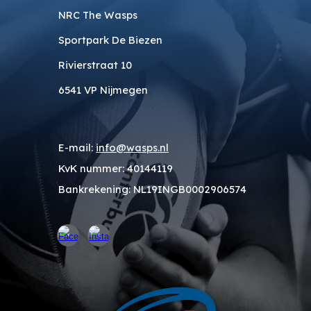
NRC The Wasps
Sportpark De Biezen
Rivierstraat 10
6541 VP Nijmegen
E-mail:
info@wasps.nl
KvK nummer
: 40144119
Bankrekening
: NL19INGB0002906574