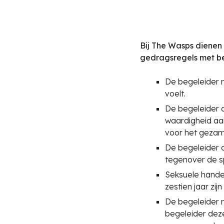
Bij
The
Wasps dienen a
gedragsregels m
et b
De begeleider 
voelt.
De begeleider o
waardigheid aan
voor het gezame
De begeleider o
tegenover de s
Seksuele handel
zestien jaar zi
De begeleider 
begeleider deze