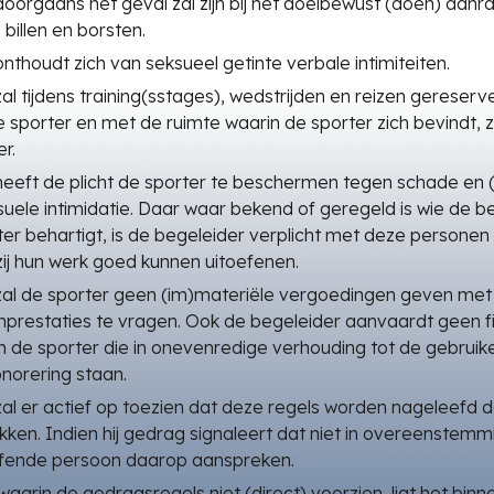
doorgaans het geval zal zijn bij het doelbewust (doen) aanr
billen en borsten.
nthoudt zich van seksueel getinte verbale intimiteiten.
al tijdens training(sstages), wedstrijden en reizen gereser
sporter en met de ruimte waarin de sporter zich bevindt, 
r.
heeft de plicht de sporter te beschermen tegen schade en 
uele intimidatie. Daar waar bekend of geregeld is wie de 
ter behartigt, is de begeleider verplicht met deze personen
ij hun werk goed kunnen uitoefenen.
zal de sporter geen (im)materiële vergoedingen geven met 
prestaties te vragen. Ook de begeleider aanvaardt geen fi
de sporter die in onevenredige verhouding tot de gebruike
norering staan.
al er actief op toezien dat deze regels worden nageleefd d
okken. Indien hij gedrag signaleert dat niet in overeenstemm
reffende persoon daarop aanspreken.
waarin de gedragsregels niet (direct) voorzien, ligt het binn