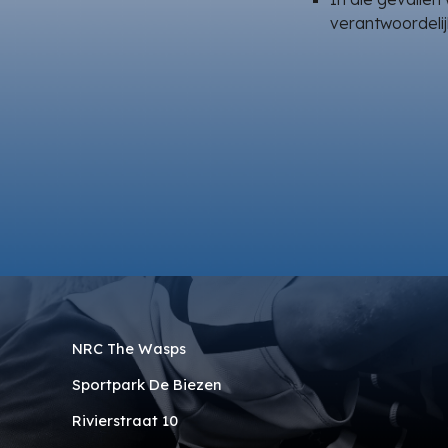
verantwoordelij
NRC The Wasps
Sportpark De Biezen
Rivierstraat 10