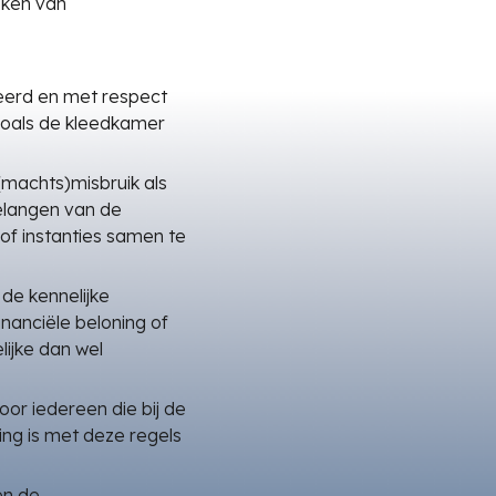
aken van
veerd en met respect
zoals de kleedkamer
(machts)misbruik als
belangen van de
 of instanties samen te
de kennelijke
nanciële beloning of
lijke dan wel
oor iedereen die bij de
ing is met deze regels
en de