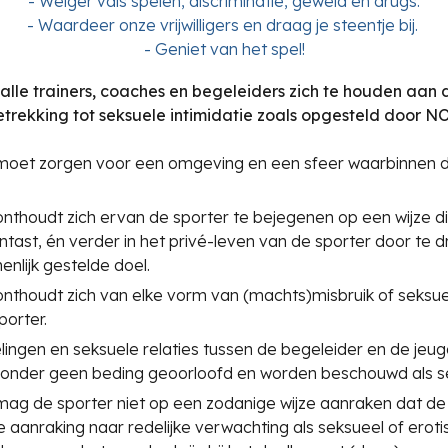
-
Weiger vals spelen, discriminatie, geweld en drugs.
-
Waardeer onze vrijwilligers en draag je steentje bij.
-
Geniet van het spel!
lle trainers, coaches en begeleiders zich te houden aan
etrekking tot
seksuele intimidatie zoals opgesteld door 
moet zorgen voor een omgeving en een sfeer waarbinnen de 
nthoudt zich ervan de sporter te bejegenen op een wijze die
tast, én verder in het privé-leven van de sporter door te d
nlijk gestelde doel.
nthoudt zich van elke vorm van (machts)misbruik of seksuel
porter.
ingen en seksuele relaties tussen de begeleider en de jeug
jn onder geen beding geoorloofd en worden beschouwd als s
mag de sporter niet op een zodanige wijze aanraken dat de
 aanraking naar redelijke verwachting als seksueel of eroti