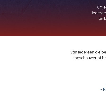
Of je
iederee
en 
Van i
edereen die be
toeschouwer of b
-
R