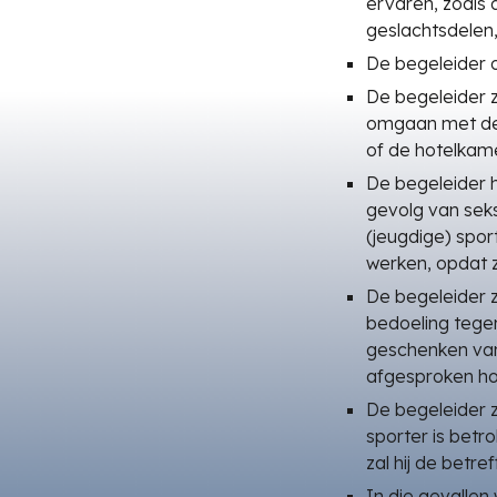
ervaren, zoals 
geslachtsdelen, 
De begeleider o
De begeleider z
omgaan met de 
of de hotelkame
De begeleider 
gevolg van seks
(jeugdige) spor
werken, opdat z
De begeleider 
bedoeling tegen
geschenken van 
afgesproken ho
De begeleider z
sporter is betr
zal hij de bet
In die gevallen 