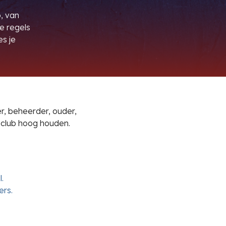
b, van
e regels
s je
r, beheerder, ouder,
club hoog houden.
.
ers.