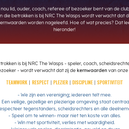
 nou lid, ouder, coach, referee of bezoeker bent van de clu
n die betrokken is bij NRC The Wasps wordt verwacht dat d
kernwaarden worden nageleefd. Hoe of wat precies? Dat lee
hieronder!
trokken is bij NRC The Wasps
-
speler, coach, scheidsrechte
ezoeker
-
wordt verwacht
dat zij de
kernwaarden
van onze 
T
EAMWORK
|
RESPECT
|
PLEZIER
|
DISCIPLINE
|
SPORTIVITEIT
-
We zijn een vereniging; iedereen telt mee.
-
Een veilige, gezellige en plezierige omgeving staat centraal
especteer tegenstanders, scheidsrechters en alle deelnem
-
Speel om te winnen- maar niet ten koste van alles.
-
Win met sportiviteit, verlies met waardigheid.