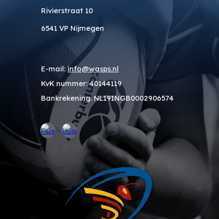
Rivierstraat 10
6541 VP Nijmegen
E-mail:
info@wasps.nl
KvK nummer
: 40144119
Bankrekening
: NL19INGB0002906574