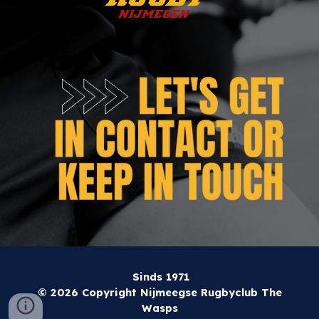
Sind
s 1971
© 20
2
6
Copyright Nijme
egse Rugbyclub
The
Wasps