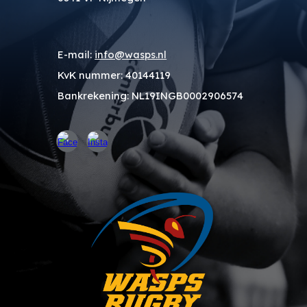
E-mail:
info@wasps.nl
KvK nummer
: 40144119
Bankrekening
: NL19INGB0002906574