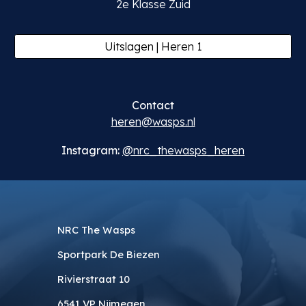
2
e Klasse Zuid
Uitslagen | Heren 1
Contact
heren
@wasps.nl
Instagram:
@
nrc_thewasps_heren
NRC The Wasps
Sportpark De Biezen
Rivierstraat 10
6541 VP Nijmegen